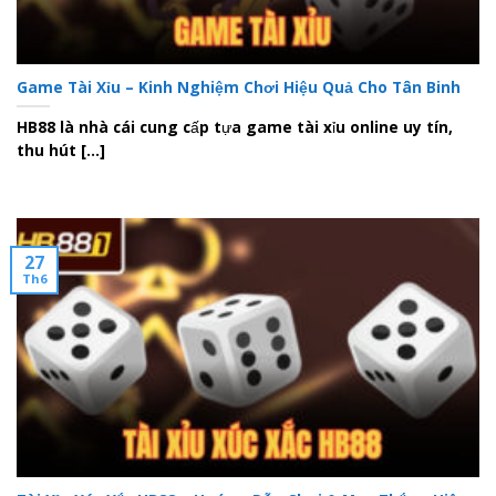
Game Tài Xỉu – Kinh Nghiệm Chơi Hiệu Quả Cho Tân Binh
HB88 là nhà cái cung cấp tựa game tài xỉu online uy tín,
thu hút [...]
27
Th6