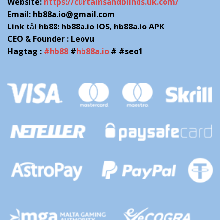
Website:
https://curtainsandblinds.uk.com/
Email: hb88a.io@gmail.com
Link tải hb88: hb88a.io IOS, hb88a.io APK
CEO & Founder : Leovu
Hagtag :
#hb88
#
hb88a.io
# #seo1