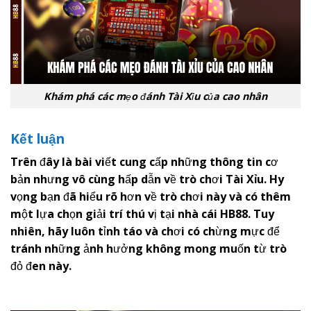
Khám phá các mẹo đánh Tài Xỉu của cao nhân
Kết luận
Trên đây là bài viết cung cấp những thông tin cơ
bản nhưng vô cùng hấp dẫn về trò chơi
Tài Xỉu
. Hy
vọng bạn đã hiểu rõ hơn về trò chơi này và có thêm
một lựa chọn giải trí thú vị tại nhà cái
HB88
. Tuy
nhiên, hãy luôn tỉnh táo và chơi có chừng mực để
tránh những ảnh hưởng không mong muốn từ trò
đỏ đen này.