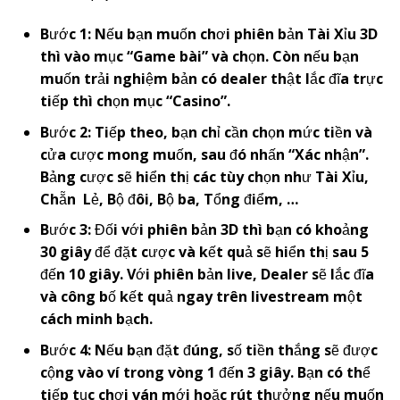
Bước 1: Nếu bạn muốn chơi phiên bản Tài Xỉu 3D
thì vào mục “Game bài” và chọn. Còn nếu bạn
muốn trải nghiệm bản có dealer thật lắc đĩa trực
tiếp thì chọn mục “Casino”.
Bước 2: Tiếp theo, bạn chỉ cần chọn mức tiền và
cửa cược mong muốn, sau đó nhấn “Xác nhận”.
Bảng cược sẽ hiển thị các tùy chọn như Tài Xỉu,
Chẵn Lẻ, Bộ đôi, Bộ ba, Tổng điểm, …
Bước 3: Đối với phiên bản 3D thì bạn có khoảng
30 giây để đặt cược và kết quả sẽ hiển thị sau 5
đến 10 giây. Với phiên bản live, Dealer sẽ lắc đĩa
và công bố kết quả ngay trên livestream một
cách minh bạch.
Bước 4: Nếu bạn đặt đúng, số tiền thắng sẽ được
cộng vào ví trong vòng 1 đến 3 giây. Bạn có thể
tiếp tục chơi ván mới hoặc rút thưởng nếu muốn