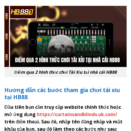
Điểm qua 2 hình thức chơi Tài Xỉu tại nhà cái HB88
Hướng dẫn các bước tham gia chơi tài xỉu
tại HB88
Đầu tiên bạn cần truy cập website chính thức hoặc
mở ứng dụng
https://curtainsandblinds.uk.com/
trên điện thoại. Sau đó, nhập tên đăng nhập và mật
khẩu của bạn, sau đó làm theo các bước như sau: