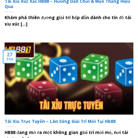
Tài Xỉu Xúc Xắc HB88 – Hướng Dẫn Chơi & Mẹo Thắng Hiệu
Quả
Khám phá thiên đường giải trí hấp dẫn dành cho tín đồ tài
xỉu xúc [...]
27
Th6
Tài Xỉu Trực Tuyến – Làn Sóng Giải Trí Mới Tại Hb88
HB88 đang mở ra một không gian giải trí mới mẻ, nơi tài