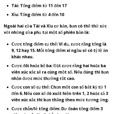
Tài: Tổng điểm từ 11 đến 17
Xỉu: Tổng điểm từ 4 đến 10
Ngoài hai cửa Tài và Xỉu cơ bản, bạn có thể thử sức
với những cửa phụ tại một số phiên bản là:
Cược tổng điểm cụ thể: Ví dụ, cược rằng tổng là
9, 12 hay 15. Mỗi tổng điểm xí ngầu sẽ có tỷ lệ ăn
khác nhau.
Cược đôi hoặc bộ ba: Đặt cược rằng hai hoặc ba
viên xúc xắc sẽ ra cùng một số. Nếu đúng thì bạn
nhận được mức thưởng rất cao.
Cược con số cụ thể: Chọn một con số bất kỳ từ 1
đến 6. Nếu con số đó xuất hiện trên 1, 2 hoặc cả 3
viên xúc xắc thì bạn thắng theo mức tương ứng.
Cược chẵn/lẻ tổng điểm: Dự đoán tổng điểm 3