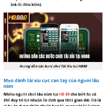
(và đủ điều kiện).
Hướng dẫn các bước chơi Tài Xỉu tại HB88
Mẹo đánh tài xỉu cực cao tay của người lâu
năm
Nhiều người chơi lâu năm tại
HB 88
cho biết họ có
thể duy trì lợi nhuận ổn định qua thời gian dài. Đó là
vì họ áp dụng chiến thuật hợp lý, quan sát kỹ lưỡng