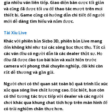
gia nhiều ván liên tiếp. Giao diện bàn cược tối giản
và cũng đã được tối ưu để thao tác mượt trên mọi
thiết bị. Game cũng có hướng dẫn chi tiết để người
mới dễ dàng tìm hiểu và nắm được.
Tài Xỉu Live
Khác với phiên bản Sicbo 3D, phiên bản Live mang
đến không khí như tại các sòng bạc thực thụ. Tất cả
các ván đều có người dẫn là các dealer thật sự. Họ
đều đã được đào tạo bài bản và xuất hiện trước
camera với phong thái chuyên nghiệp, đôi khi còn
rất dễ thương và gần gũi.
Người chơi có thể quan sát toàn bộ quá trình lắc xúc
xắc qua sóng live chất lượng cao. Đặc biệt, bạn còn
có thể tương tác trực tiếp với dealer và các người
chơi khác qua khung chat tích hợp trên màn hình để
có trải nghiệm chân thực hơn.