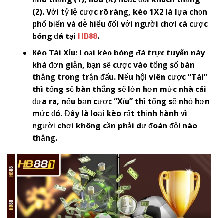
(2). Với tỷ lệ cược rõ ràng, kèo 1X2 là lựa chọn
phổ biến và dễ hiểu đối với người chơi cá cược
bóng đá tại
HB88
.
Kèo Tài Xỉu: Loại
kèo bóng đá trực tuyến
này
khá đơn giản, bạn sẽ cược vào tổng số bàn
thắng trong trận đấu. Nếu hội viên cược “Tài”
thì tổng số bàn thắng sẽ lớn hơn mức nhà cái
đưa ra, nếu bạn cược “Xỉu” thì tổng sẽ nhỏ hơn
mức đó. Đây là loại kèo rất thịnh hành vì
người chơi không cần phải dự đoán đội nào
thắng.