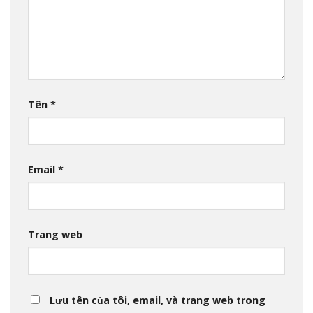
Tên
*
Email
*
Trang web
Lưu tên của tôi, email, và trang web trong