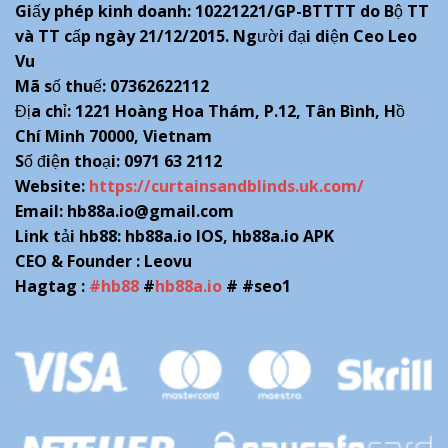
Giấy phép kinh doanh: 10221221/GP-BTTTT do Bộ TT
và TT cấp ngày 21/12/2015. Người đại diện Ceo Leo
Vu
Mã số thuế: 07362622112
Địa chỉ: 1221 Hoàng Hoa Thám, P.12, Tân Bình, Hồ
Chí Minh 70000, Vietnam
Số điện thoại: 0971 63 2112
Website:
https://curtainsandblinds.uk.com/
Email: hb88a.io@gmail.com
Link tải hb88: hb88a.io IOS, hb88a.io APK
CEO & Founder : Leovu
Hagtag :
#hb88
#
hb88a.io
# #seo1