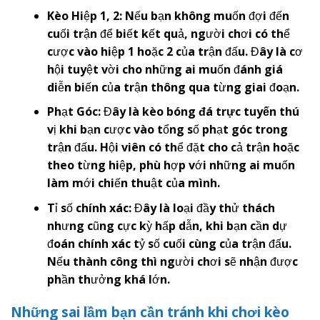
Kèo Hiệp 1, 2: Nếu bạn không muốn đợi đến
cuối trận để biết kết quả, người chơi có thể
cược vào hiệp 1 hoặc 2 của trận đấu. Đây là cơ
hội tuyệt vời cho những ai muốn đánh giá
diễn biến của trận thông qua từng giai đoạn.
Phạt Góc: Đây là
kèo bóng đá trực tuyến
thú
vị khi bạn cược vào tổng số phạt góc trong
trận đấu. Hội viên có thể đặt cho cả trận hoặc
theo từng hiệp, phù hợp với những ai muốn
làm mới chiến thuật của mình.
Tỉ số chính xác: Đây là loại đầy thử thách
nhưng cũng cực kỳ hấp dẫn, khi bạn cần dự
đoán chính xác tỷ số cuối cùng của trận đấu.
Nếu thành công thì người chơi sẽ nhận được
phần thưởng khá lớn.
Những sai lầm bạn cần tránh khi chơi kèo