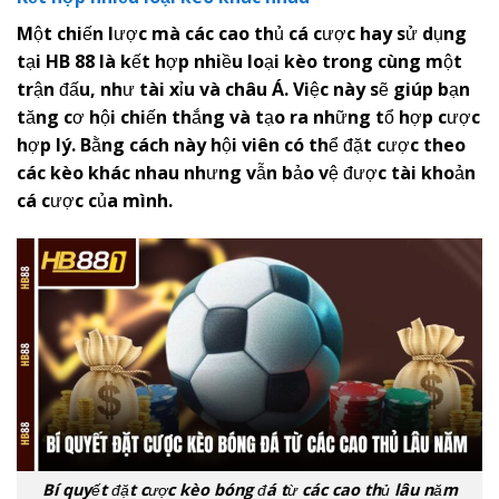
Một chiến lược mà các cao thủ cá cược hay sử dụng
tại HB 88 là kết hợp nhiều loại kèo trong cùng một
trận đấu, như tài xỉu và châu Á. Việc này sẽ giúp bạn
tăng cơ hội chiến thắng và tạo ra những tổ hợp cược
hợp lý. Bằng cách này hội viên có thể đặt cược theo
các kèo khác nhau nhưng vẫn bảo vệ được tài khoản
cá cược của mình.
Bí quyết đặt cược kèo bóng đá từ các cao thủ lâu năm