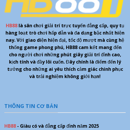
HB88
là sân chơi giải trí trực tuyến đẳng cấp, quy tụ
hàng loạt trò chơi hấp dẫn và đa dạng bậc nhất hiện
nay. Với giao diện hiện đại, tốc độ mượt mà cùng hệ
thống game phong phú, HB88 cam kết mang đến
cho người chơi những phút giây giải trí đỉnh cao,
kịch tính và đầy lôi cuốn. Đây chính là điểm đến lý
tưởng cho những ai yêu thích cảm giác chinh phục
và trải nghiệm không giới hạn!
THÔNG TIN CƠ BẢN
HB88
- Giàu có và đẳng cấp đỉnh năm 2025