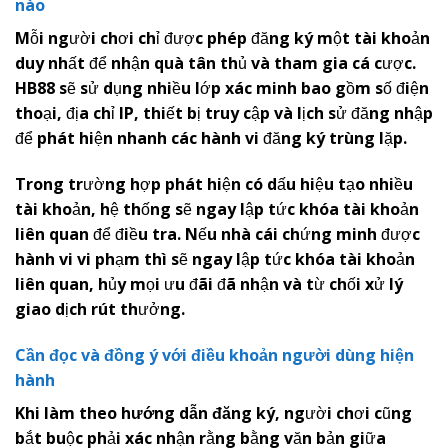
nào
Mỗi người chơi chỉ được phép đăng ký một tài khoản
duy nhất để nhận quà tân thủ và tham gia cá cược.
HB88 sẽ sử dụng nhiều lớp xác minh bao gồm số điện
thoại, địa chỉ IP, thiết bị truy cập và lịch sử đăng nhập
để phát hiện nhanh các hành vi đăng ký trùng lặp.
Trong trường hợp phát hiện có dấu hiệu tạo nhiều
tài khoản, hệ thống sẽ ngay lập tức khóa tài khoản
liên quan để điều tra. Nếu nhà cái chứng minh được
hành vi vi phạm thì sẽ ngay lập tức khóa tài khoản
liên quan, hủy mọi ưu đãi đã nhận và từ chối xử lý
giao dịch rút thưởng.
Cần đọc và đồng ý với điều khoản người dùng hiện
hành
Khi làm theo
hướng dẫn đăng ký
, người chơi cũng
bắt buộc phải xác nhận rằng bằng văn bản giữa