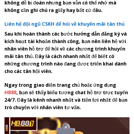
không dễ bị đoán nhưng bạn vẫn có thể nhớ mà
không cần ghi chú ra giấy hay bất cứ đâu.
Liên hệ đội ngũ CSKH để hỏi về khuyến mãi tân thủ
Sau khi hoàn thành các bước
hướng dẫn đăng ký
và
kích hoạt tài khoản thành công, bạn nên liên hệ với
nhân viên hỗ trợ để hỏi về các chương trình khuyến
mãi tân thủ. Đây là cách nhanh nhất để biết có
những chương trình nào đang được triển khai dành
cho các tân hội viên.
Ngay trong giao diện trang chủ hoặc ứng dụng
HB88
, bạn sẽ thấy biểu tượng chat hỗ trợ trực tuyến
24/7. Đây là kênh nhanh nhất và tiện lợi nhất để bạn
trò chuyện với nhân viên tư vấn.