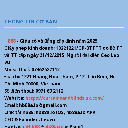
THÔNG TIN CƠ BẢN
HB88
- Giàu có và đẳng cấp đỉnh năm 2025
Giấy phép kinh doanh: 10221221/GP-BTTTT do Bộ TT
và TT cấp ngày 21/12/2015. Người đại diện Ceo Leo
Vu
Mã số thuế: 07362622112
Địa chỉ: 1221 Hoàng Hoa Thám, P.12, Tân Bình, Hồ
Chí Minh 70000, Vietnam
Số điện thoại: 0971 63 2112
Website:
https://curtainsandblinds.uk.com/
Email: hb88a.io@gmail.com
Link tải hb88: hb88a.io IOS, hb88a.io APK
CEO & Founder : Leovu
Hagtag :
#hb88
#
hb88a.io
# #seo1