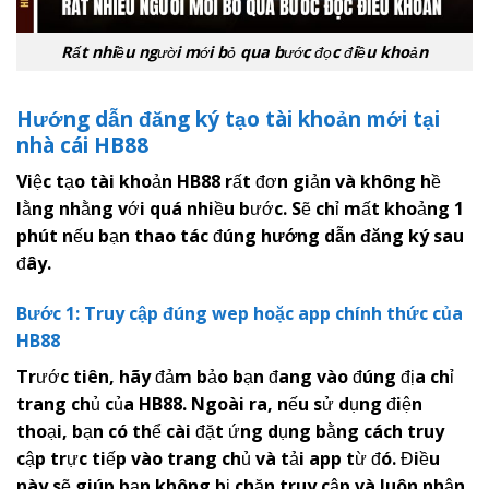
Rất nhiều người mới bỏ qua bước đọc điều khoản
Hướng dẫn đăng ký tạo tài khoản mới tại
nhà cái HB88
Việc tạo tài khoản HB88 rất đơn giản và không hề
lằng nhằng với quá nhiều bước. Sẽ chỉ mất khoảng 1
phút nếu bạn thao tác đúng
hướng dẫn đăng ký
sau
đây.
Bước 1: Truy cập đúng wep hoặc app chính thức của
HB88
Trước tiên, hãy đảm bảo bạn đang vào đúng địa chỉ
trang chủ của HB88. Ngoài ra, nếu sử dụng điện
thoại, bạn có thể cài đặt ứng dụng bằng cách truy
cập trực tiếp vào trang chủ và tải app từ đó. Điều
này sẽ giúp bạn không bị chặn truy cập và luôn nhận