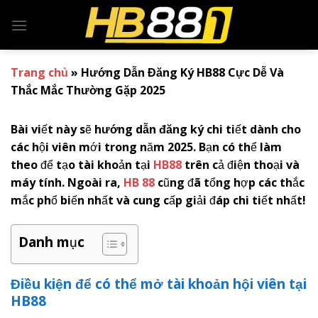
Chuyển
đến
nội
dung
Trang chủ
»
Hướng Dẫn Đăng Ký HB88 Cực Dễ Và
Thắc Mắc Thường Gặp 2025
Bài viết này sẽ
hướng dẫn đăng ký
chi tiết dành cho
các hội viên mới trong năm 2025. Bạn có thể làm
theo để tạo tài khoản tại
HB88
trên cả điện thoại và
máy tính. Ngoài ra,
HB 88
cũng đã tổng hợp các thắc
mắc phổ biến nhất và cung cấp giải đáp chi tiết nhất!
Danh mục
Điều kiện để có thể mở tài khoản hội viên tại
HB88