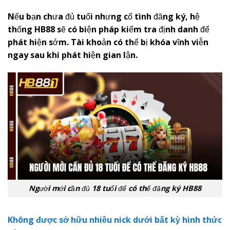
Nếu bạn chưa đủ tuổi nhưng cố tình đăng ký, hệ
thống HB88 sẽ có biện pháp kiểm tra định danh để
phát hiện sớm. Tài khoản có thể bị khóa vĩnh viễn
ngay sau khi phát hiện gian lận.
Người mới cần đủ 18 tuổi để có thể đăng ký HB88
Không được sở hữu nhiều nick dưới bất kỳ hình thức