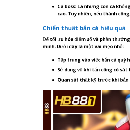
Cá boss: Là những con cá khổng 
cao. Tuy nhiên, nếu thành công
Chiến thuật bắn cá hiệu quả
Để tối ưu hóa điểm số và phần thưởng
minh. Dưới đây là một vài mẹo nhỏ:
Tập trung vào việc bắn cá quý h
Sử dụng vũ khí tấn công có sát 
Quan sát thật kỹ trước khi bắn 