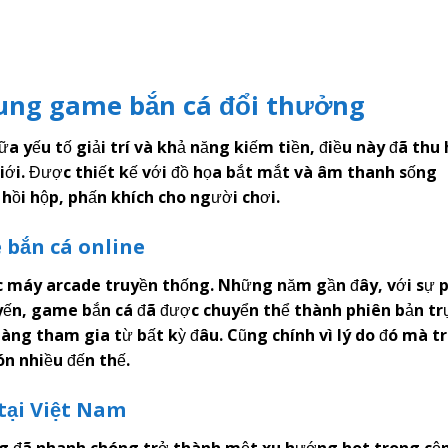
chung game bắn cá đổi thưởng
a yếu tố giải trí và khả năng kiếm tiền, điều này đã thu
iới. Được thiết kế với đồ họa bắt mắt và âm thanh sống
hồi hộp, phấn khích cho người chơi.
 bắn cá online
các máy arcade truyền thống. Những năm gần đây, với sự 
yến, game bắn cá đã được chuyển thể thành phiên bản tr
àng tham gia từ bất kỳ đâu. Cũng chính vì lý do đó mà t
ón nhiều đến thế.
tại Việt Nam
ng
đã nhanh chóng trở thành một xu hướng hot trong cộ