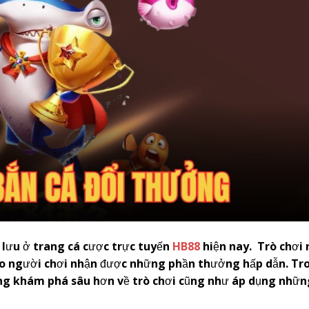
 lưu ở trang cá cược trực tuyến
HB88
hiện nay. Trò chơi 
 cho người chơi nhận được những phần thưởng hấp dẫn. Tr
ùng khám phá sâu hơn về trò chơi cũng như áp dụng nhữn