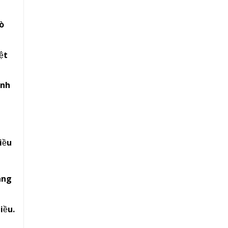
ò
ệt
ạnh
iều
ang
iều.