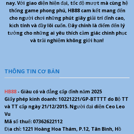
nay. Với giao diện hiện đại, tốc độ mượt mà cùng hệ
thống game phong phú, HB88 cam kết mang đến
cho người chơi những phút giây giải trí đỉnh cao,
kịch tính và đầy lôi cuốn. Đây chính là điểm đến lý
tưởng cho những ai yêu thích cảm giác chinh phục
và trải nghiệm không giới hạn!
THÔNG TIN CƠ BẢN
HB88
- Giàu có và đẳng cấp đỉnh năm 2025
Giấy phép kinh doanh: 10221221/GP-BTTTT do Bộ TT
và TT cấp ngày 21/12/2015. Người đại diện Ceo Leo
Vu
Mã số thuế: 07362622112
Địa chỉ: 1221 Hoàng Hoa Thám, P.12, Tân Bình, Hồ