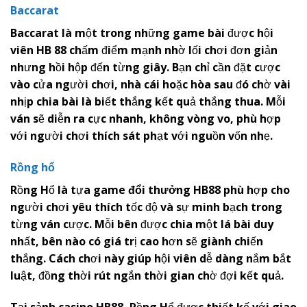
Baccarat
Baccarat là một trong những game bài được hội
viên HB 88 chấm điểm mạnh nhờ lối chơi đơn giản
nhưng hồi hộp đến từng giây. Bạn chỉ cần đặt cược
vào cửa người chơi, nhà cái hoặc hòa sau đó chờ vài
nhịp chia bài là biết thắng kết quả thắng thua. Mỗi
ván sẽ diễn ra cực nhanh, không vòng vo, phù hợp
với người chơi thích sát phạt với nguồn vốn nhẹ.
Rồng hổ
Rồng Hổ là tựa game
đổi thưởng HB88
phù hợp cho
người chơi yêu thích tốc độ và sự minh bạch trong
từng ván cược. Mỗi bên được chia một lá bài duy
nhất, bên nào có giá trị cao hơn sẽ giành chiến
thắng. Cách chơi này giúp hội viên dễ dàng nắm bắt
luật, đồng thời rút ngắn thời gian chờ đợi kết quả.