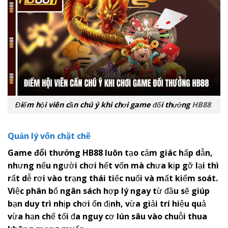
Điểm hội viên cần chú ý khi chơi game đổi thưởng
HB88
Quản lý vốn chặt chẽ
Game
đổi thưởng HB88
luôn tạo cảm giác hấp dẫn,
nhưng nếu người chơi hết vốn mà chưa kịp gỡ lại thì
rất dễ rơi vào trạng thái tiếc nuối và mất kiểm soát.
Việc phân bổ ngân sách hợp lý ngay từ đầu sẽ giúp
bạn duy trì nhịp chơi ổn định, vừa giải trí hiệu quả
vừa hạn chế tối đa nguy cơ lún sâu vào chuỗi thua