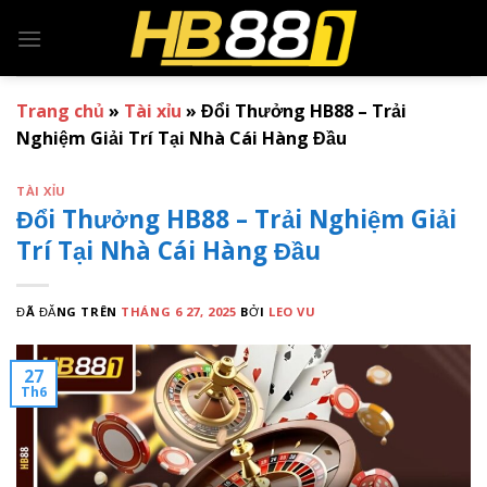
Chuyển
đến
nội
dung
Trang chủ
»
Tài xỉu
»
Đổi Thưởng HB88 – Trải
Nghiệm Giải Trí Tại Nhà Cái Hàng Đầu
TÀI XỈU
Đổi Thưởng HB88 – Trải Nghiệm Giải
Trí Tại Nhà Cái Hàng Đầu
ĐÃ ĐĂNG TRÊN
THÁNG 6 27, 2025
BỞI
LEO VU
27
Th6