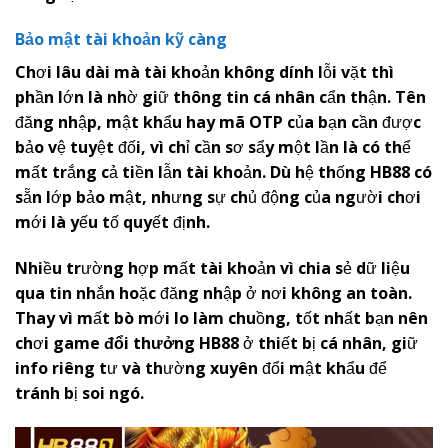
Bảo mật tài khoản kỹ càng
Chơi lâu dài mà tài khoản không dính lỗi vặt thì
phần lớn là nhờ giữ thông tin cá nhân cẩn thận. Tên
đăng nhập, mật khẩu hay mã OTP của bạn cần được
bảo vệ tuyệt đối, vì chỉ cần sơ sẩy một lần là có thể
mất trắng cả tiền lẫn tài khoản. Dù hệ thống HB88 có
sẵn lớp bảo mật, nhưng sự chủ động của người chơi
mới là yếu tố quyết định.
Nhiều trường hợp mất tài khoản vì chia sẻ dữ liệu
qua tin nhắn hoặc đăng nhập ở nơi không an toàn.
Thay vì mất bò mới lo làm chuồng, tốt nhất bạn nên
chơi game
đổi thưởng HB88
ở thiết bị cá nhân, giữ
info riêng tư và thường xuyên đổi mật khẩu để
tránh bị soi ngó.